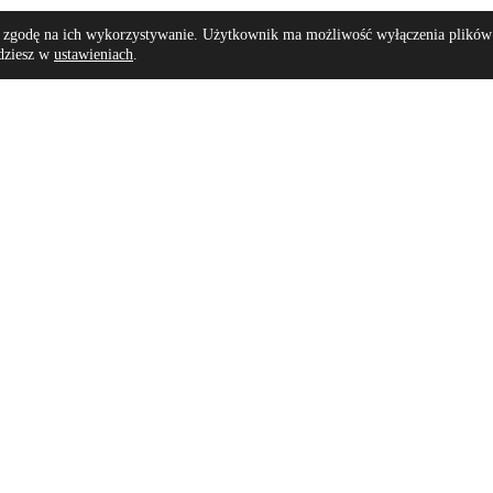
sz zgodę na ich wykorzystywanie. Użytkownik ma możliwość wyłączenia plików 
jdziesz w
ustawieniach
.