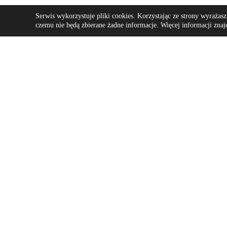
Serwis wykorzystuje pliki cookies. Korzystając ze strony wyraża
czemu nie będą zbierane żadne informacje. Więcej informacji zna